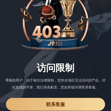
访问限制
尊敬的用户，由于相关法律限制，您所在地区无法访问J9产品，对
此造成的不便，我们深表歉意，您如有疑问请联系客服。
联系客服