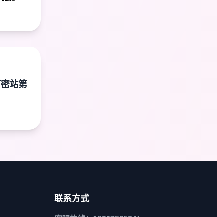
阿密站第
联系方式