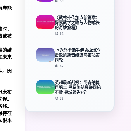
59
海岸能
《武林外传加点新篇章：
探索武学之路与人物成长
的奇妙旅程》
难时，
61
击或被
赛的结
19岁外卡选手伊埃拉爆冷
击败凯斯晋级迈阿密站第
在未来
四轮
67
性。因
英超最新战报：阿森纳稳
居第二 黑马终结曼联四轮
战术布
不败 曼城领先9分
73
失误。
防线。
保持在
从根本