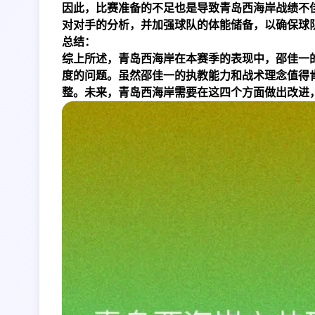
因此，比赛准备的不足也是导致青岛西海岸战绩不
对对手的分析，并加强球队的体能储备，以确保球
总结：
综上所述，青岛西海岸在本赛季的表现中，邵佳一
度的问题。虽然邵佳一的执教能力和战术理念值得
整。未来，青岛西海岸需要在这四个方面做出改进